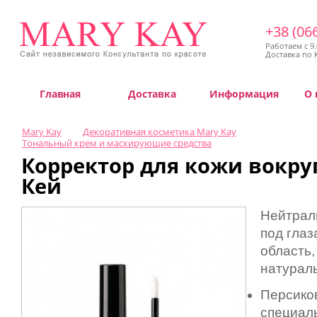
+38 (06
Работаем с 9.
Доставка по 
Главная
Доставка
Информация
О 
Mary Kay
Декоративная косметика Mary Kay
Тональный крем и маскирующие средства
Корректор для кожи вокру
Кей
Нейтрал
под глаз
область,
натурал
Персико
специал