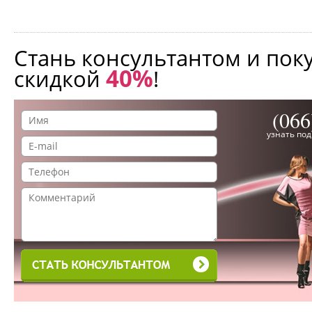
Стань консультантом и пок
40%
скидкой
!
(066
узнать по