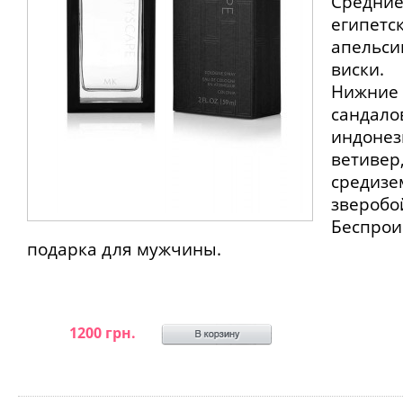
Средние
египетс
апельси
виски.
Нижние 
сандало
индонез
ветивер
средизе
зверобо
Беспро
подарка для мужчины.
1200 грн.