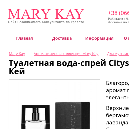
+38 (06
Работаем с 9.
Доставка по 
Главная
Доставка
Информация
О 
Mary Kay
Ароматическая коллекция Mary Kay
Для мужчи
Туалетная вода-спрей City
Кей
Благоро
аромат 
элегант
Верхние
бергамо
лаванда