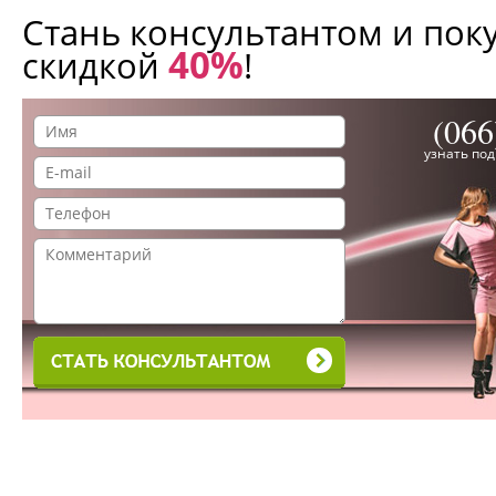
Стань консультантом и пок
40%
скидкой
!
(066
узнать по